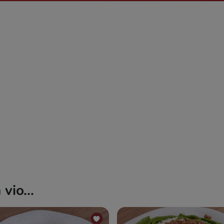
vio...