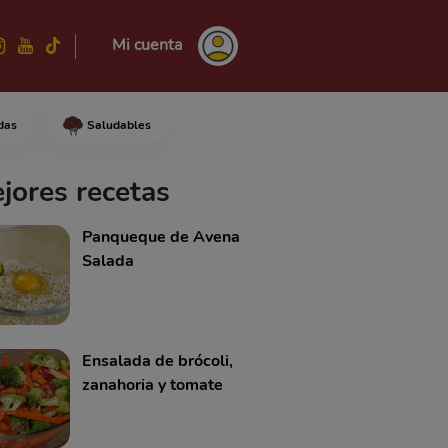
Mi cuenta
das
Saludables
viesa cada mitad con 8 espague
jores recetas
Panqueque de Avena
Salada
Ensalada de brócoli,
zanahoria y tomate