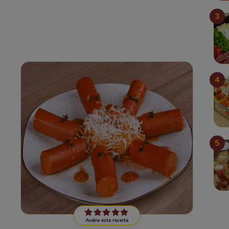
3
4
5
Avalie esta receita