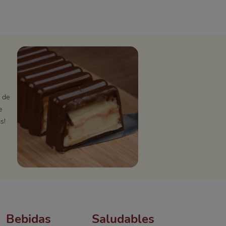
 de
e
s!
Bebidas
Saludables