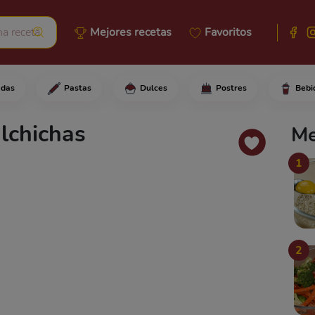
Mejores recetas
Favoritos
adas
Pastas
Dulces
Postres
Bebi
salchichas por la mitad y atra
lchichas
Me
1
2