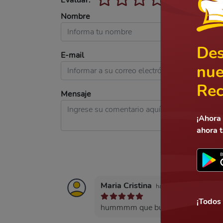
Evaluar:
Nombre
Des
E-mail
nue
Rec
Mensaje
¡Ahora 
ahora 
Maria Cristina
hace un año
¡Todos
hummmm que bueno!!