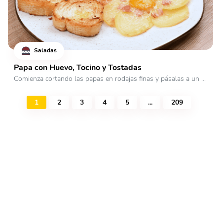
Saladas
Papa con Huevo, Tocino y Tostadas
Comienza cortando las papas en rodajas finas y pásalas a un ...
1
2
3
4
5
...
209