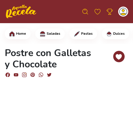
Home
Saladas
Pastas
Dulces
En una sartén grande a fuego medio-ba
Postre con Galletas
y Chocolate