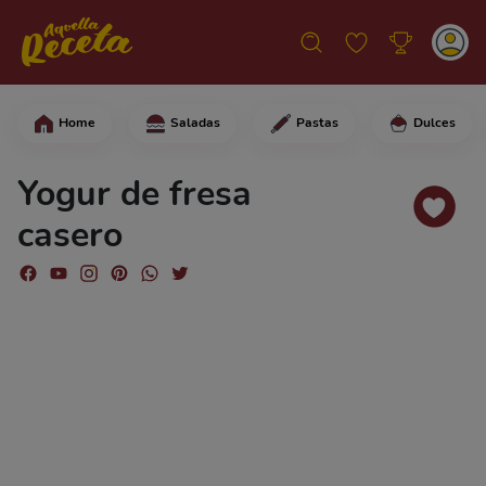
Home
Saladas
Pastas
Dulces
En una cacerola coloca 500 ml de lech
Yogur de fresa
casero