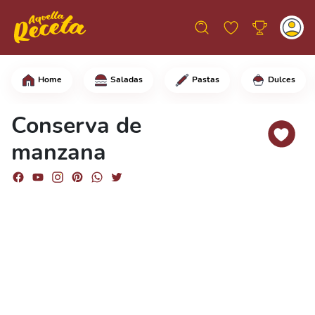
Home
Saladas
Pastas
Dulces
Comienza cortando las manzanas en cub
Conserva de
manzana