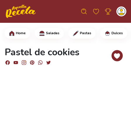
Home
Saladas
Pastas
Dulces
En un bol grande, añade las galletas,
Pastel de cookies