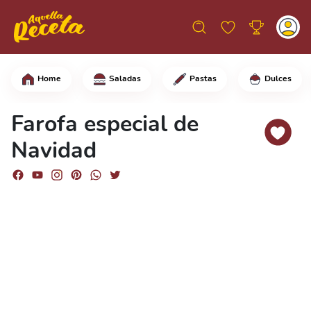
Home
Saladas
Pastas
Dulces
En una sartén, frita el tocino y déja
Farofa especial de
Navidad