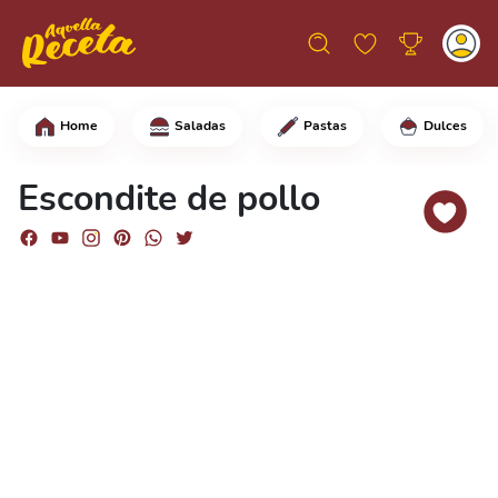
Home
Saladas
Pastas
Dulces
Saltea la cebolla hasta que esté tran
Escondite de pollo