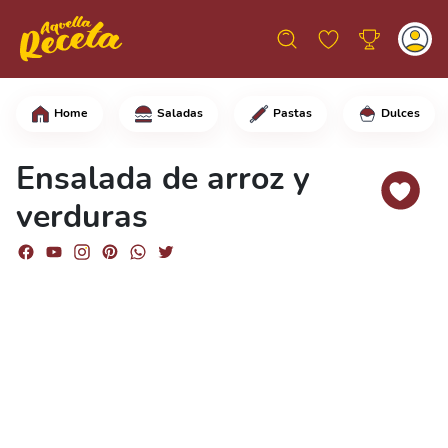
Home
Saladas
Pastas
Dulces
En un tazón mediano, agrega el arroz, 
Ensalada de arroz y
verduras