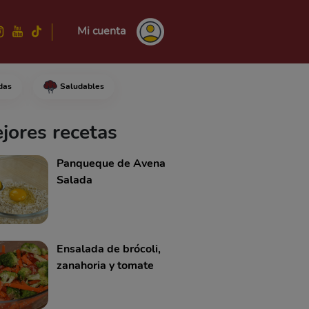
Mi cuenta
das
Saludables
s pequeños.Páselos a un bol me
jores recetas
Panqueque de Avena
Salada
Ensalada de brócoli,
zanahoria y tomate