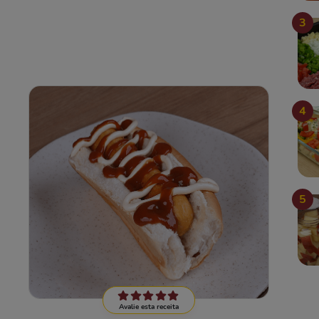
3
4
5
Avalie esta receita