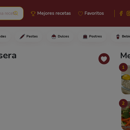
Mejores recetas
Favoritos
adas
Pastas
Dulces
Postres
Bebi
pechugas de pollo en trozos má
sera
Me
1
2