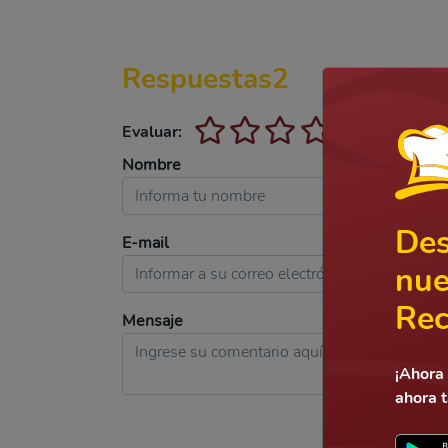
Respuestas
2
Evaluar:
Nombre
Des
E-mail
nue
Rec
Mensaje
¡Ahora 
ahora 