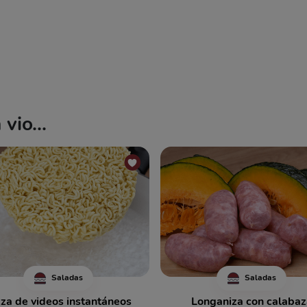
vio...
Saladas
Saladas
zza de videos instantáneos
Longaniza con calabaz