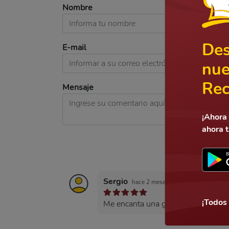
Nombre
Des
E-mail
nue
Rec
Mensaje
¡Ahora 
ahora 
Sergio
hace 2 meses
¡Todos
Me encanta una genialidad