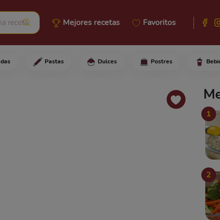
Mejores recetas
Favoritos
adas
Pastas
Dulces
Postres
Bebi
cáscara del melón, raspándola 
Me
1
2