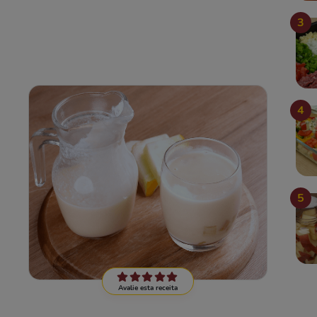
3
4
5
Avalie esta receita