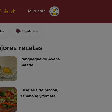
Mi cuenta
das
Saludables
con la parte fina de un rallad
jores recetas
Panqueque de Avena
Salada
Ensalada de brócoli,
zanahoria y tomate