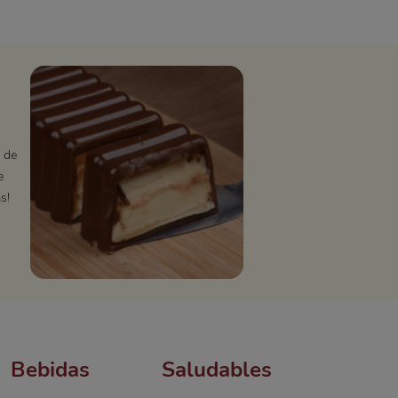
 de
e
s!
Bebidas
Saludables