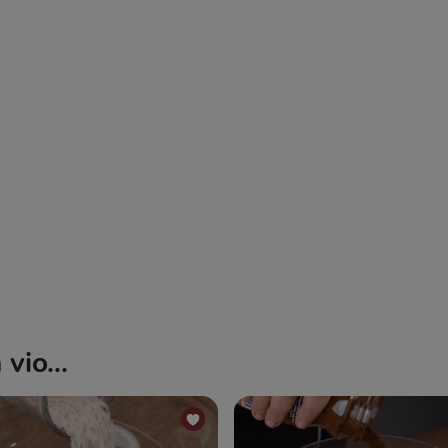
vio...