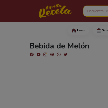
Home
Sal
Comienza retirando la 
Bebida de Melón