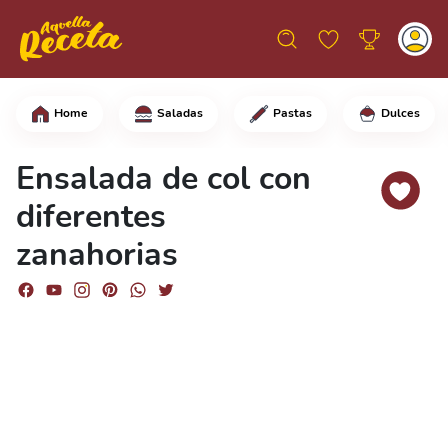
Home
Saladas
Pastas
Dulces
Comienza cortando el repollo por la mi
Ensalada de col con
diferentes
zanahorias