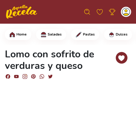
Home
Saladas
Pastas
Dulces
Comienza cortando los filetes de cerd
Lomo con sofrito de
verduras y queso