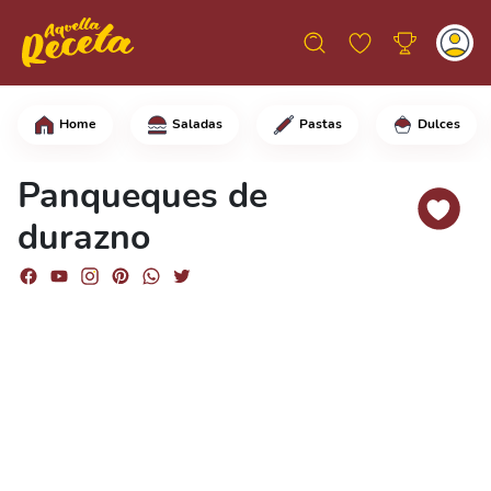
Home
Saladas
Pastas
Dulces
En un refractario grande agrega ½ lat
Panqueques de
durazno