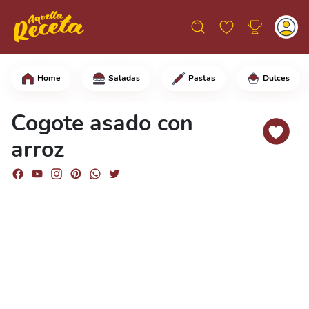
Home
Saladas
Pastas
Dulces
Comience haciendo pequeños cortes en 
Cogote asado con
arroz