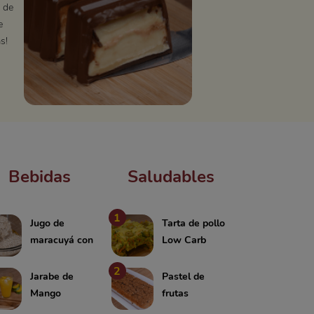
 de
e
s!
Bebidas
Saludables
1
Jugo de
Tarta de pollo
maracuyá con
Low Carb
avena
2
Jarabe de
Pastel de
Mango
frutas
saludable