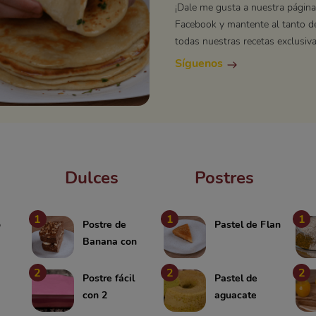
¡Dale me gusta a nuestra página
Facebook y mantente al tanto d
todas nuestras recetas exclusiva
Síguenos
Dulces
Postres
1
1
1
o
Postre de
Pastel de Flan
Banana con
Avena y
2
2
2
Chocolate
Postre fácil
Pastel de
con 2
aguacate
ingredientes