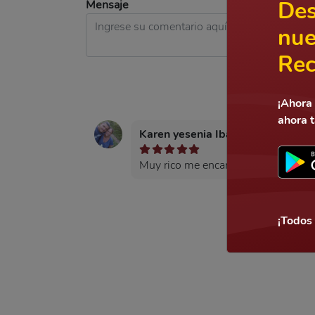
Des
Mensaje
nue
Rec
¡Ahora 
ahora 
Karen yesenia Ibarra Matarrita
ha
Muy rico me encanta saludos desde 
¡Todos