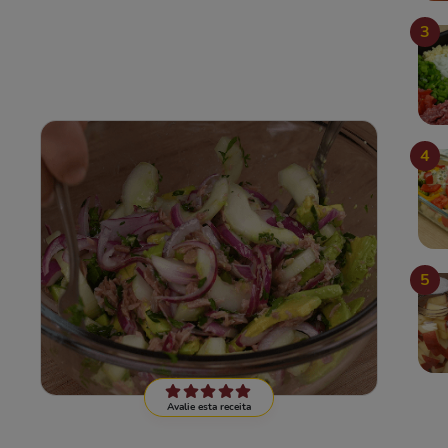
3
4
5
Avalie esta receita