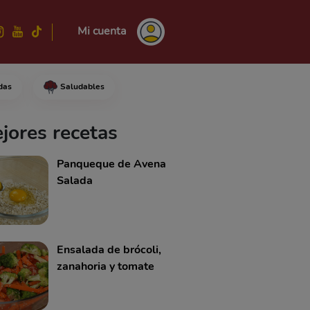
Mi cuenta
das
Saludables
ira las semillas y córtalo en t
jores recetas
Panqueque de Avena
Salada
Ensalada de brócoli,
zanahoria y tomate