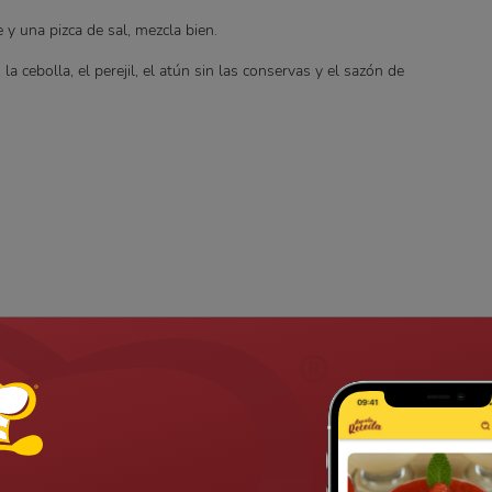
 y una pizca de sal, mezcla bien.
la cebolla, el perejil, el atún sin las conservas y el sazón de