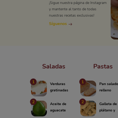
¡Sigue nuestra página de Instagram
y mantente al tanto de todas
nuestras recetas exclusivas!
Síguenos
Saladas
Pastas
1
1
Verduras
Pan salad
gratinadas
relleno
con salsa
2
2
Aceite de
Galleta de
aguacate
plátano y
avena