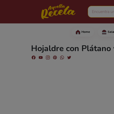
Home
Sal
Comienza marcando la m
Hojaldre con Plátano