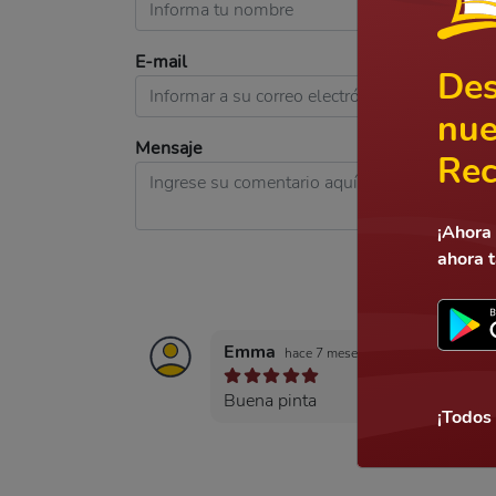
E-mail
Des
nue
Mensaje
Rec
¡Ahora 
ahora 
Emma
hace 7 meses
Buena pinta
¡Todos