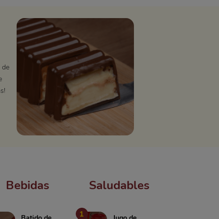
 de
e
s!
Bebidas
Saludables
1
Batido de
Jugo de