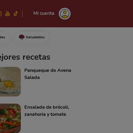
Mi cuenta
das
Saludables
pequeña de olla.Corta siguiend
jores recetas
Panqueque de Avena
Salada
Ensalada de brócoli,
zanahoria y tomate