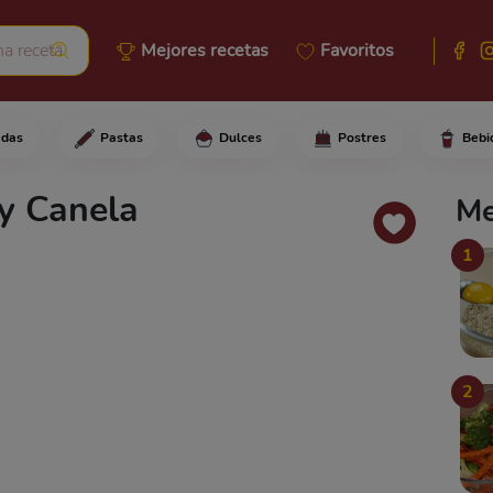
Mejores recetas
Favoritos
adas
Pastas
Dulces
Postres
Bebi
asa de hojaldre con una tapa 
 y Canela
Me
1
2