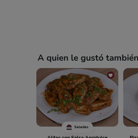
A quien le gustó también 
Saladas
Alitas con Salsa Agridulce
Piz