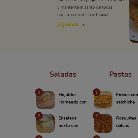
y mantente al tanto de todas
nuestras recetas exclusivas!
Síguenos
Saladas
Pastas
1
1
Hojaldre
Fideos co
Horneado con
salchicha
Salchicha y
2
2
Huevos
Ensalada
Rosquitas
mixta con
dulces
manzana