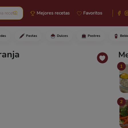
Mejores recetas
Favoritos
adas
Pastas
Dulces
Postres
Bebi
jamón, el jugo de naranja, el 
ranja
Me
1
2