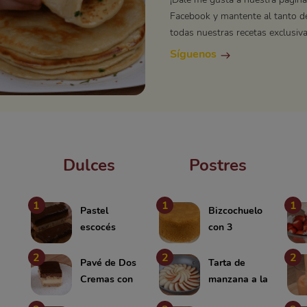
Facebook y mantente al tanto d
todas nuestras recetas exclusiva
Síguenos
Dulces
Postres
1
1
1
n
Pastel
Bizcochuelo
escocés
con 3
ingredientes
2
2
2
Pavé de Dos
Tarta de
Cremas con
manzana a la
Galletas
sartén con