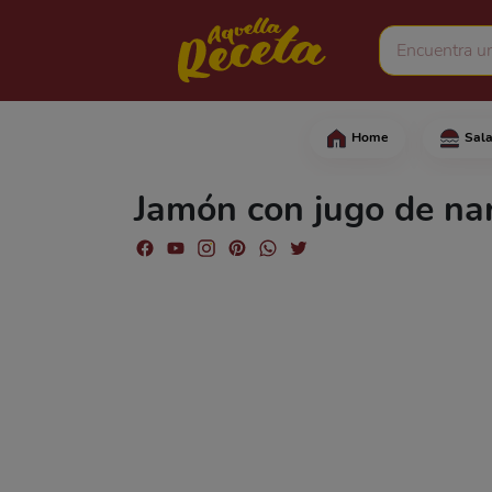
Home
Sal
En un bol, agregue el 
Jamón con jugo de na