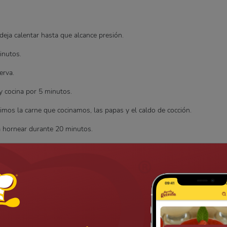
deja calentar hasta que alcance presión.
inutos.
erva.
y cocina por 5 minutos.
mos la carne que cocinamos, las papas y el caldo de cocción.
a hornear durante 20 minutos.