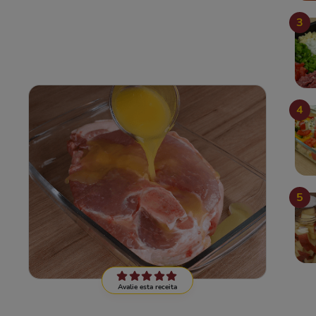
3
4
5
Avalie esta receita