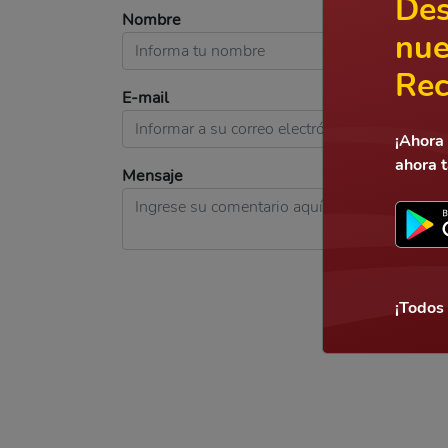
Des
Nombre
nue
Rec
E-mail
¡Ahora 
ahora 
Mensaje
¡Todos