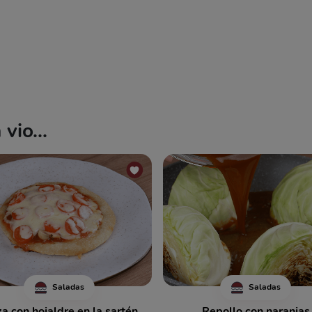
vio...
Saladas
Saladas
za con hojaldre en la sartén
Repollo con naranjas