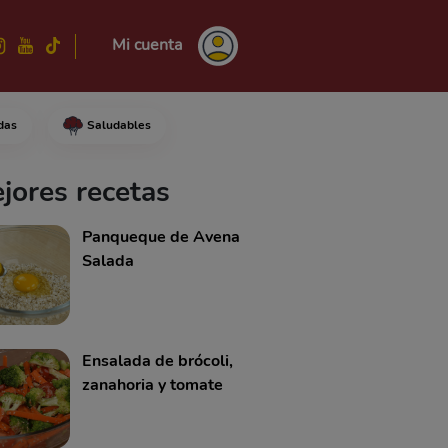
Mi cuenta
das
Saludables
jugo de limón, la salsa de soja
jores recetas
Panqueque de Avena
Salada
Ensalada de brócoli,
zanahoria y tomate