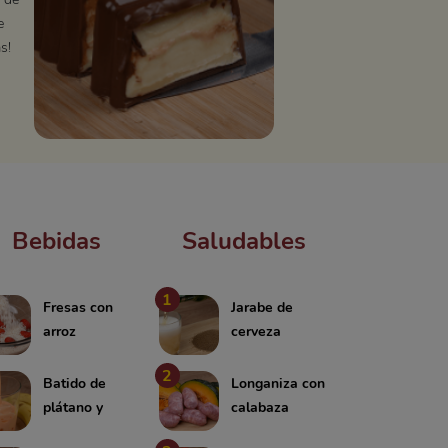
e
s!
Bebidas
Saludables
1
Fresas con
Jarabe de
arroz
cerveza
2
Batido de
Longaniza con
plátano y
calabaza
zanahoria
japonesa