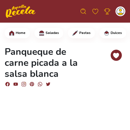
Home
Saladas
Pastas
Dulces
En una olla, saltea la cebolla y el a
Panqueque de
carne picada a la
salsa blanca