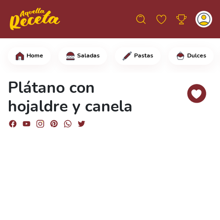
Home
Saladas
Pastas
Dulces
Empieza pelando los plátanos y cortán
Plátano con
hojaldre y canela