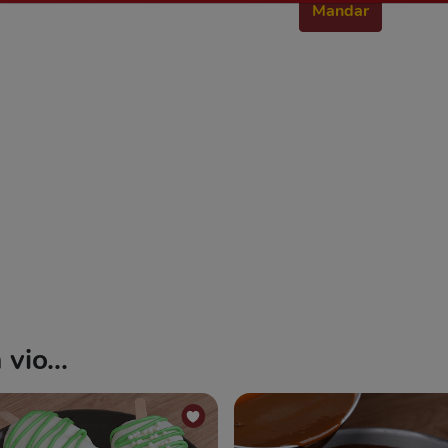
Mandar
vio...