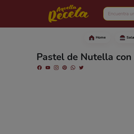
Home
Sal
Comienza agregando la 
Pastel de Nutella co