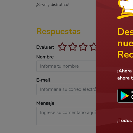
¡Sirve y disfrútalo!
Des
Respuestas
nue
Evaluar:
Rec
Nombre
¡Ahora 
ahora 
E-mail
Mensaje
¡Todos