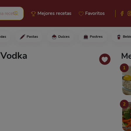
Mejores recetas
Favoritos
adas
Pastas
Dulces
Postres
Bebi
vodka a la Nutella y bate muy 
n Vodka
Me
1
2