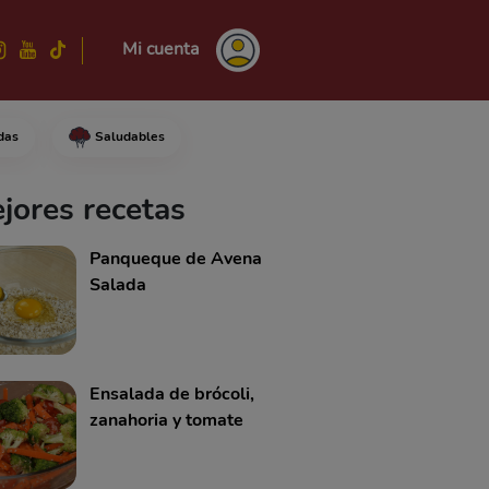
Mi cuenta
das
Saludables
bien con una batidora.Deja de
jores recetas
Panqueque de Avena
Salada
Ensalada de brócoli,
zanahoria y tomate