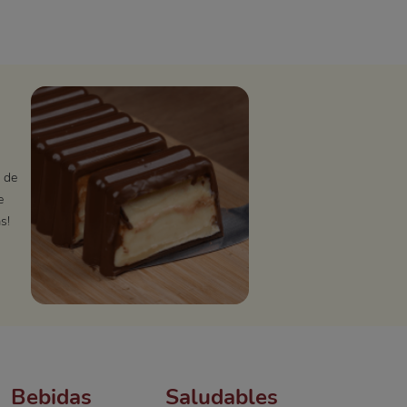
 de
e
s!
Bebidas
Saludables