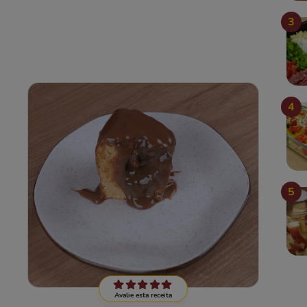
3
4
5
Avalie esta receita