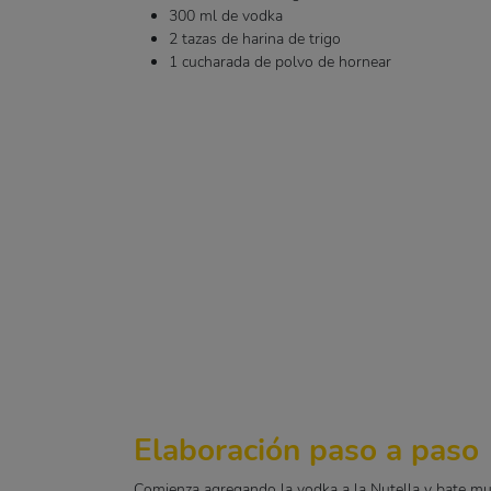
300 ml de vodka
2 tazas de harina de trigo
1 cucharada de polvo de hornear
Elaboración paso a paso
Comienza agregando la vodka a la Nutella y bate mu