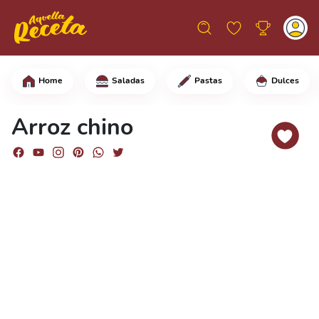
Home
Saladas
Pastas
Dulces
Comienza cortando las zanahorias en c
Arroz chino