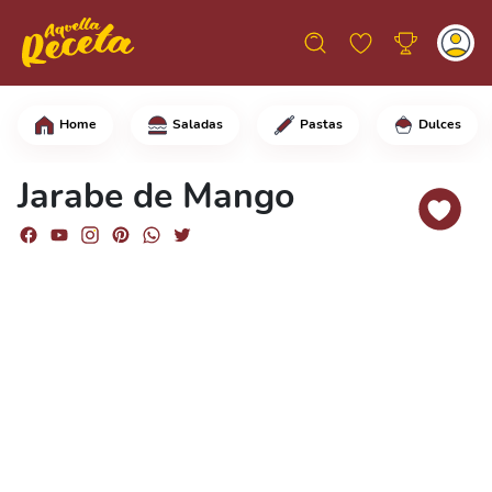
Home
Saladas
Pastas
Dulces
En una olla con agua hirviendo, añade 
Jarabe de Mango