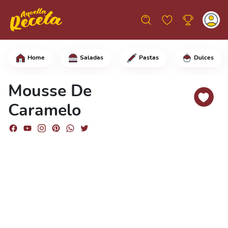
Home
Saladas
Pastas
Dulces
En una sartén grande, a fuego medio-b
Mousse De
Caramelo