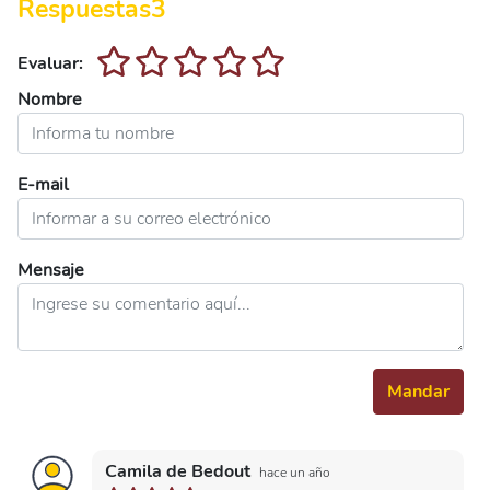
Respuestas
3
Evaluar:
Nombre
E-mail
Mensaje
Mandar
Camila de Bedout
hace un año