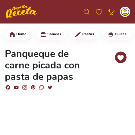
Home
Saladas
Pastas
Dulces
En un bol, pon las papas picadas, los
Panqueque de
carne picada con
pasta de papas