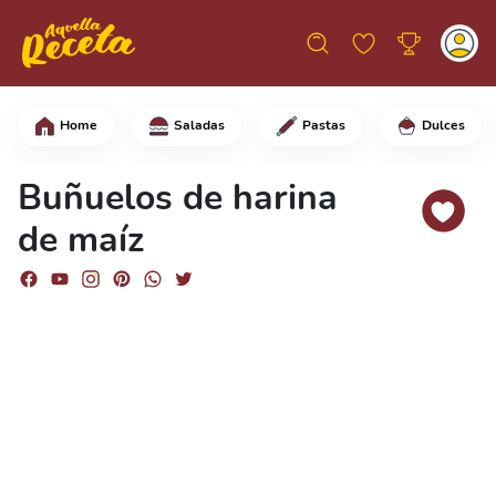
Home
Saladas
Pastas
Dulces
En una olla, pon el agua y deja que h
Buñuelos de harina
de maíz