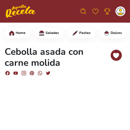
Home
Saladas
Pastas
Dulces
Comienza cortando parcialmente las ce
Cebolla asada con
carne molida