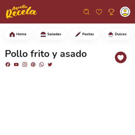
Home
Saladas
Pastas
Dulces
Sazona las pechugas de pollo con sal,
Pollo frito y asado