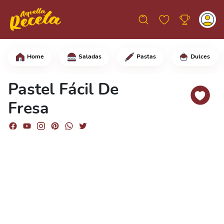
Home
Saladas
Pastas
Dulces
Comience agregando en una sartén, las
Pastel Fácil De
Fresa