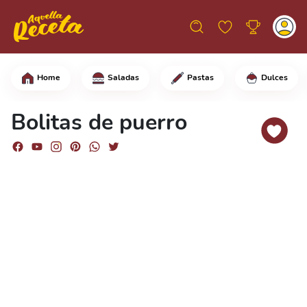
Home
Saladas
Pastas
Dulces
Comienza cortando los tallos de puerro
Bolitas de puerro