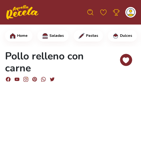
Home
Saladas
Pastas
Dulces
Comience cortando la pechuga de pollo
Pollo relleno con
carne